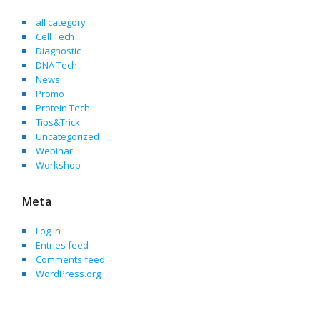
all category
Cell Tech
Diagnostic
DNA Tech
News
Promo
Protein Tech
Tips&Trick
Uncategorized
Webinar
Workshop
Meta
Log in
Entries feed
Comments feed
WordPress.org