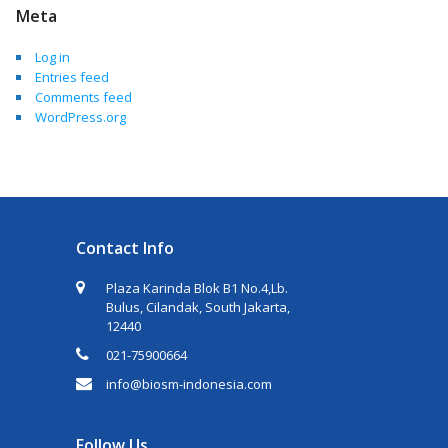
Meta
Log in
Entries feed
Comments feed
WordPress.org
Contact Info
Plaza Karinda Blok B1 No.4,Lb.
Bulus, Cilandak, South Jakarta,
12440
021-75900664
info@biosm-indonesia.com
Follow Us