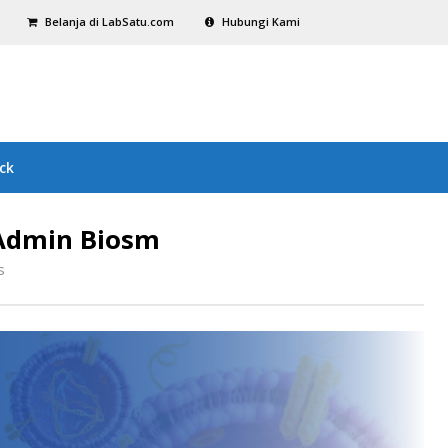
Belanja di LabSatu.com
Hubungi Kami
ck
 Admin Biosm
s