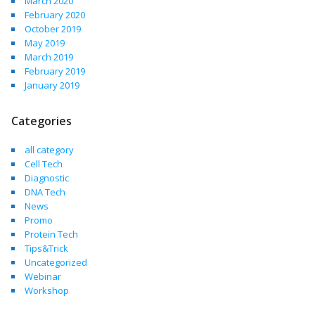
March 2020
February 2020
October 2019
May 2019
March 2019
February 2019
January 2019
Categories
all category
Cell Tech
Diagnostic
DNA Tech
News
Promo
Protein Tech
Tips&Trick
Uncategorized
Webinar
Workshop