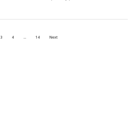
3
4
…
14
Next