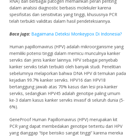
RNA) dari berbagai patogen memainkan peran penting
dalam analsisi diagnostic berbasis molekuler karena
spesifisitas dan sensitivitas yang tinggi, khususnya PCR
telah terbukti validitas dalam hasil pendeteksiannya.
Baca juga:
Bagaimana Deteksi Monkeypox Di Indonesia?
Human papillomavirus (HPV) adalah mikroorganisme yang
memiliki potensi tinggi dalam memicu munculnya kanker
serviks dan jenis kanker lainnya. HPV sebagai penyebab
kanker serviks telah terbukti oleh banyak studi. Penelitian
sebelumnya melaporkan bahwa DNA HPV di temukan pada
kejadian 99.7% kanker serviks. HPV16 dan HPV18
bertanggung jawab atas 70% kasus dan lesi pra-kanker
serviks, sedangkan HPV45 adalah genotipe paling umum
ke-3 dalam kasus kanker serviks invasif di seluruh dunia (5-
6%).
GeneProof Human Papillomavirus (HPV) merupakan kit
PCR yang dapat membedakan genotipe tertentu dari HPV
yang dianggap “tipe berisiko sangat tinggi” karena mereka