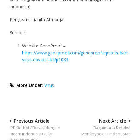
indonesia)
Penyusun: Lianita Atmadja
Sumber :
Website GeneProof –
https://www.geneproof.com/geneproof-epstein-barr-
virus-ebv-pcr-kit/p1083
More Under:
Virus
Post
Previous Article
Next Article
IPB BerKoLABorasi dengan
Bagaimana Deteksi
navigation
Biosm Indonesia Gelar
Monkeypox Di Indonesia?
Workshop NGS