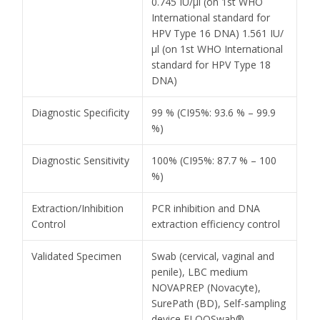
0.745 IU/µl (on 1st WHO
International standard for
HPV Type 16 DNA) 1.561 IU/
µl (on 1st WHO International
standard for HPV Type 18
DNA)
Diagnostic Specificity
99 % (CI95%: 93.6 % – 99.9
%)
Diagnostic Sensitivity
100% (CI95%: 87.7 % – 100
%)
Extraction/Inhibition
PCR inhibition and DNA
Control
extraction efficiency control
Validated Specimen
Swab (cervical, vaginal and
penile), LBC medium
NOVAPREP (Novacyte),
SurePath (BD), Self-sampling
device FLOQSwab®