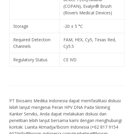
(COPAN), Evalyn® Brush
(Rovers Medical Devices)
Storage
-20 ± 5 °C
Required Detection
FAM, HEX, Cy5, Texas Red,
Channels
Cy5.5
Regulatory Status
CE IVD
PT Biosains Medika Indonesia dapat memfasilitasi diskusi
lebih lanjut mengenai Peran HPV DNA Pada Skrining
Kanker Serviks, Anda dapat melakukan diskusi dan
penelitian lebih lanjut bersama kami dengan menghubungi
kontak: Lianita Atmadja/Biosm Indonesia (+62 817 9154
607/info@biosm-indonesia.com/marketing@biosm-