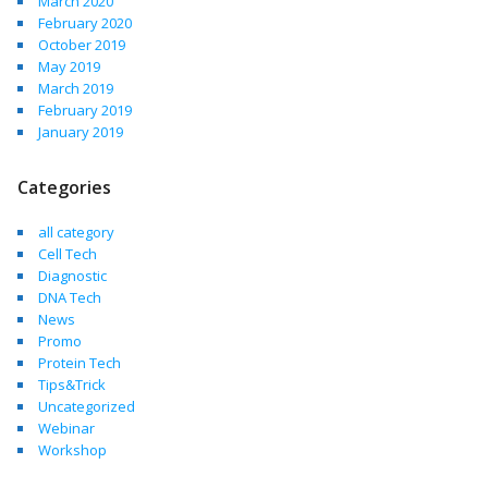
March 2020
February 2020
October 2019
May 2019
March 2019
February 2019
January 2019
Categories
all category
Cell Tech
Diagnostic
DNA Tech
News
Promo
Protein Tech
Tips&Trick
Uncategorized
Webinar
Workshop