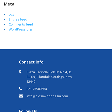
Meta
Log in
Entries feed
Comments feed
WordPress.org
Contact Info
Plaza Karinda Blok B1 No.4,Lb.
Bulus, Cilandak, South Jakarta,
12440
021-75900664
info@biosm-indonesia.com
Follow Us