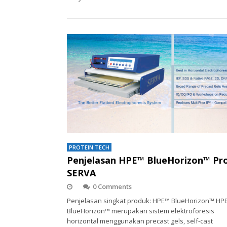
PROTEIN TECH
Penjelasan HPE™ BlueHorizon™ Pr
SERVA
0 Comments
Penjelasan singkat produk: HPE™ BlueHorizon™ HP
BlueHorizon™ merupakan sistem elektroforesis
horizontal menggunakan precast gels, self-cast