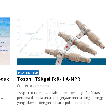
PROTEIN TECH
oduk
Tosoh : TSKgel FcR-IIIA-NPR
0 Comments
TSKgel FcR-IIIA-NPR Adalah kolom kromatografi afinitas
pertama di dunia untuk pengerjaan analisis tingkat tinggi,
E™
yang dikemas dengan substrat polimer non-berpori…