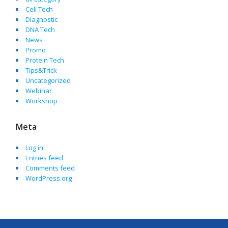
Cell Tech
Diagnostic
DNA Tech
News
Promo
Protein Tech
Tips&Trick
Uncategorized
Webinar
Workshop
Meta
Log in
Entries feed
Comments feed
WordPress.org